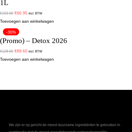
1L
€
66.95
€
103.00
incl. BTW
Toevoegen aan winkelwagen
-30%
(Promo) – Detox 2026
€
89.60
€
128.00
incl. BTW
Toevoegen aan winkelwagen
We zijn er op gericht de meest
duurzame ingrediënten
te gebruiken in
combinatie met de meest vooruitstrevende
wetenschappelijke