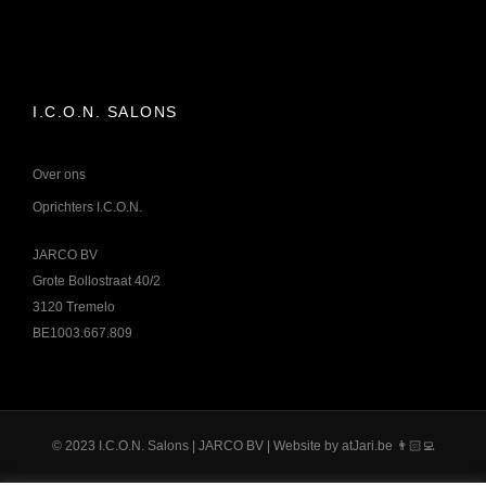
I.C.O.N. SALONS
Over ons
Oprichters I.C.O.N.
JARCO BV
Grote Bollostraat 40/2
3120 Tremelo
BE1003.667.809
© 2023 I.C.O.N. Salons | JARCO BV | Website by
atJari.be
👨🏻‍💻